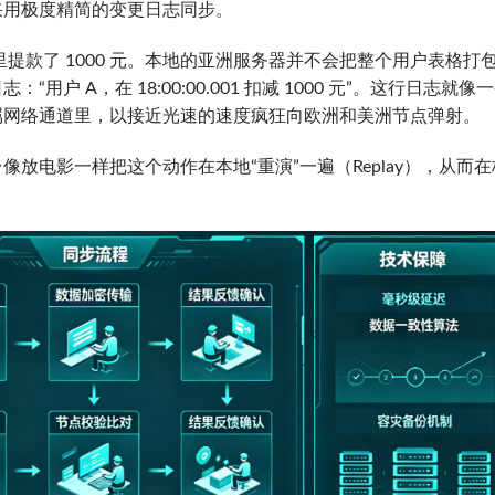
采用极度精简的变更日志同步。
提款了 1000 元。本地的亚洲服务器并不会把整个用户表格打
 A，在 18:00:00.001 扣减 1000 元”。这行日志就像
属网络通道里，以接近光速的速度疯狂向欧洲和美洲节点弹射。
放电影一样把这个动作在本地“重演”一遍（Replay），从而在