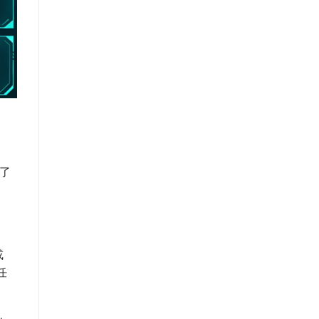
起了
或
任