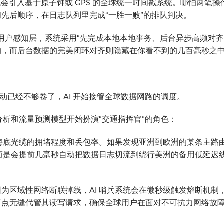
会引入基于原子钟或 GPS 的全球统一时间戳系统。哪怕两笔操
先后顺序，在日志队列里完成“一胜一败”的排队判决。
ncy）：在用户感知层，系统采用“先完成本地本地事务、后台异步高频对齐
的，而后台数据的完美闭环对齐则隐藏在你看不到的几百毫秒之
波动已经不够卷了，AI 开始接管全球数据网路的调度。
分析和流量预测模型开始扮演“交通指挥官”的角色：
大海底光缆的拥堵程度和丢包率。如果发现亚洲到欧洲的某条主路
，而是会提前几毫秒自动把数据日志切流到绕行美洲的备用低延迟
为区域性网络断联掉线，AI 哨兵系统会在微秒级触发熔断机制
节点无缝代管其读写请求，确保全球用户在面对不可抗力网络故