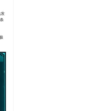
包发
一条
极