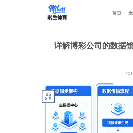
跳
到
首页
米
内
容
详解博彩公司的数据
POS
25
5 月