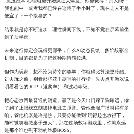
“沉没成本”心理就会开始疯狂大爆发。你会觉得：别人能中
我也能中；或者我都已经在这耗了半小时了，现在走人不是
便宜了下一个接盘的？
结果就是你不断追加，理性瞬间下线，不知不觉在屏幕前坐
到了后半夜。
未来这行肯定会玩得更邪乎，什么AI动态反馈、多阶段彩金
机制，目的都是为了把这种期待感拉满。
但作为玩家，想不沦为待宰的羔羊，你就得比算法更冷酷。
进去玩之前，别看那些花里胡哨的排行榜，先去点开游戏说
明看看它的 RTP（返奖率） 和波动等级。
把心态放回最普通的消遣。赢了是今天出门踩了狗屎运，输
了到了止损线立刻拔掉电源去睡觉。管他全服广播叫得有多
响，管他机器是冷是热，只要你能做到“玩得起也放得下，
随时微笑着掀桌子走人”，那在这场数字游戏里，你就永远
是那个谁也割不动的终极BOSS。