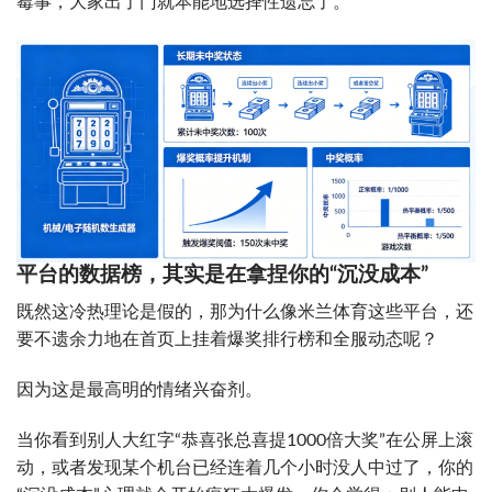
霉事，大家出了门就本能地选择性遗忘了。
平台的数据榜，其实是在拿捏你的“沉没成本”
既然这冷热理论是假的，那为什么像米兰体育这些平台，还
要不遗余力地在首页上挂着爆奖排行榜和全服动态呢？
因为这是最高明的情绪兴奋剂。
当你看到别人大红字“恭喜张总喜提1000倍大奖”在公屏上滚
动，或者发现某个机台已经连着几个小时没人中过了，你的