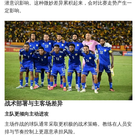
潜意识影响。这种微妙差异累积起来，会对比赛走势产生一
定影响。
战术部署与主客场差异
主队更倾向主动进攻
主场作战的球队通常采取更积极的战术策略。教练在人员安
排与节奏控制上更愿意承担风险。