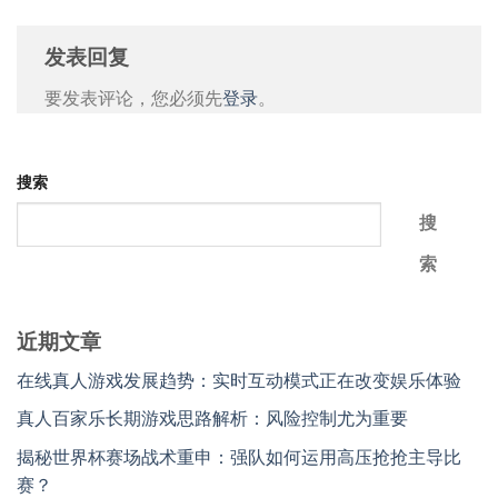
发表回复
要发表评论，您必须先
登录
。
搜索
搜
索
近期文章
在线真人游戏发展趋势：实时互动模式正在改变娱乐体验
真人百家乐长期游戏思路解析：风险控制尤为重要
揭秘世界杯赛场战术重申：强队如何运用高压抢抢主导比
赛？