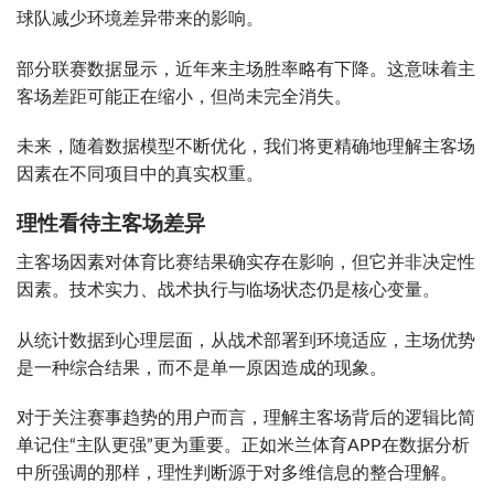
球队减少环境差异带来的影响。
部分联赛数据显示，近年来主场胜率略有下降。这意味着主
客场差距可能正在缩小，但尚未完全消失。
未来，随着数据模型不断优化，我们将更精确地理解主客场
因素在不同项目中的真实权重。
理性看待主客场差异
主客场因素对体育比赛结果确实存在影响，但它并非决定性
因素。技术实力、战术执行与临场状态仍是核心变量。
从统计数据到心理层面，从战术部署到环境适应，主场优势
是一种综合结果，而不是单一原因造成的现象。
对于关注赛事趋势的用户而言，理解主客场背后的逻辑比简
单记住“主队更强”更为重要。正如米兰体育APP在数据分析
中所强调的那样，理性判断源于对多维信息的整合理解。