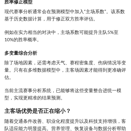
胜率修正模型
现代赛事分析通常会在预测模型中加入“主场系数”。该系数
基于历史数据计算，用于修正双方胜率评估。
例如在实力相当的对决中，主场系数可能提升主队5%至
10%的胜率概率。
多变量综合分析
除了场地因素，还需考虑天气、赛程密集度、伤病情况等变
量。只有在多维数据模型中，主客场因素才能得到更准确评
估。
当前主流赛事分析系统，已能够将这些变量整合进统一模
型，实现更精准的结果预测。
主客场优势是否正在缩小？
随着交通条件改善、职业化程度提升以及科技支持增强，客
队适应能力明显提高。营养管理、恢复设备与数据分析帮助