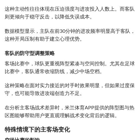
这种主动性往往体现在压迫强度与进攻投入人数上。而客队
则更倾向于稳守反击，以降低失误成本。
数据模型显示，主队在前30分钟的进攻频率明显高于客队，
这种开局压制有助于建立心理优势。
客队的防守型调整策略
客场比赛中，球队更重视阵型紧凑与空间控制。尤其在足球
比赛中，客队通常收缩防线，减少中场空档。
这种策略在面对实力接近的对手时效果明显，但如果过度保
守，也可能导致进攻端创造力不足。
在分析主客场战术差异时，米兰体育APP提供的阵型图与热
区图能够帮助用户更直观理解战术变化背后的逻辑。
特殊情境下的主客场变化