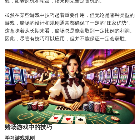
戏，如老虎机和轮盘，结果则完全是随机的。
虽然在某些游戏中技巧起着重要作用，但无论是哪种类型的
游戏，赌场的设计和规则通常都确保了一定的“庄家优势”。
这意味着从长期来看，赌场总是能获取到一定比例的利润。
因此，尽管有技巧可以应用，但并不能保证一定会获胜。
赌场游戏中的技巧
学习游戏规则