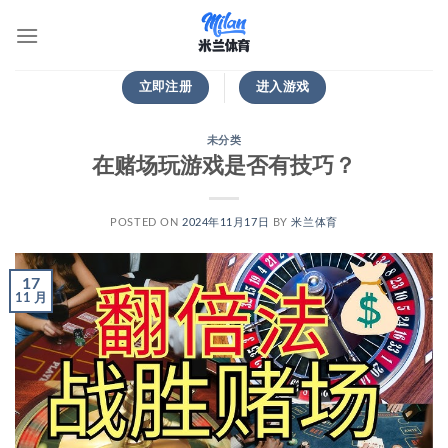
跳
到
内
容
立即注册
进入游戏
未分类
在赌场玩游戏是否有技巧？
POSTED ON
2024年11月17日
BY
米兰体育
17
11 月