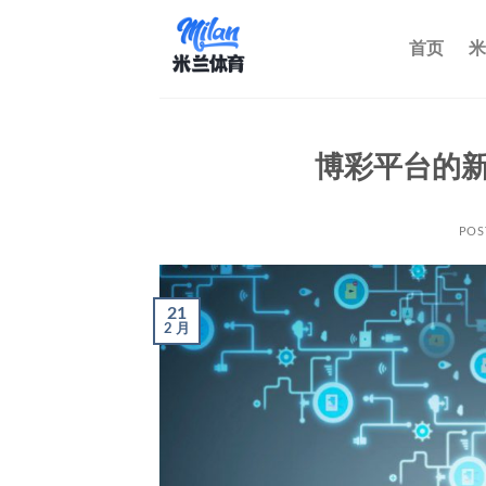
跳
到
首页
米
内
容
博彩平台的
POS
21
2 月