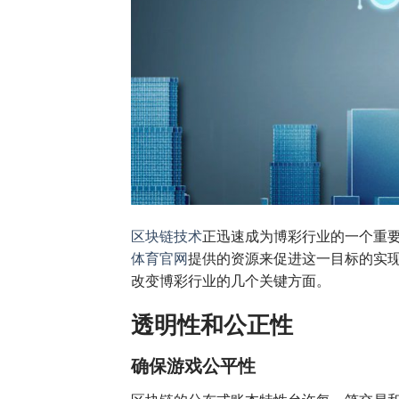
区块链技术
正迅速成为博彩行业的一个重
体育官网
提供的资源来促进这一目标的实
改变博彩行业的几个关键方面。
透明性和公正性
确保游戏公平性