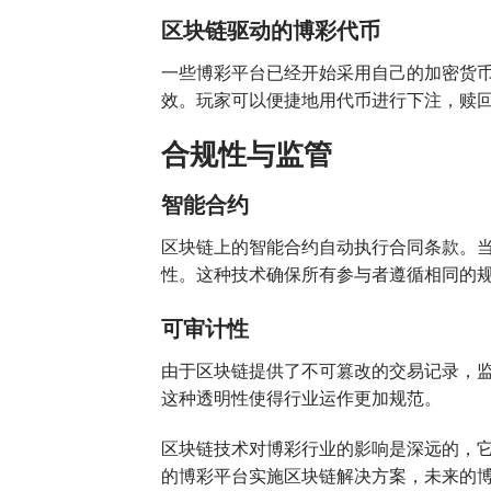
区块链驱动的博彩代币
一些博彩平台已经开始采用自己的加密货
效。玩家可以便捷地用代币进行下注，赎
合规性与监管
智能合约
区块链上的智能合约自动执行合同条款。
性。这种技术确保所有参与者遵循相同的
可审计性
由于区块链提供了不可篡改的交易记录，
这种透明性使得行业运作更加规范。
区块链技术对博彩行业的影响是深远的，
的博彩平台实施区块链解决方案，未来的