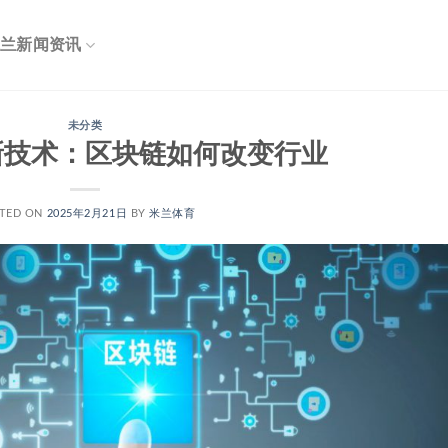
兰新闻资讯
未分类
新技术：区块链如何改变行业
TED ON
2025年2月21日
BY
米兰体育