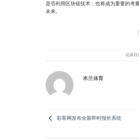
是否利用区块链技术，也将成为重要的考
未来。
此条目
米兰体育
彩客网发布全新即时报价系统