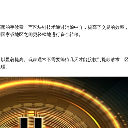
高额的手续费，而区块链技术通过消除中介，提高了交易的效率
同国家或地区之间更轻松地进行资金转移。
可以显著提高。玩家通常不需要等待几天才能接收到提款请求，
处理。