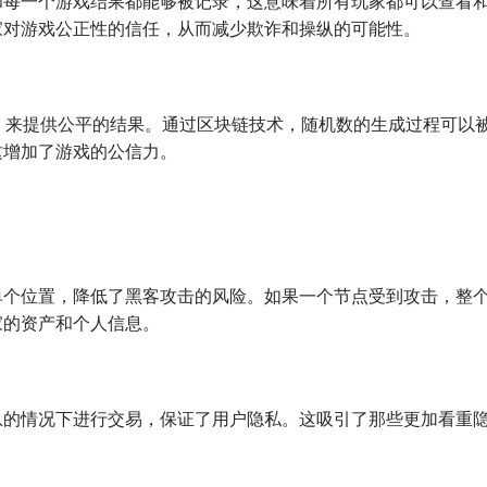
和每一个游戏结果都能够被记录，这意味着所有玩家都可以查看
家对游戏公正性的信任，从而减少欺诈和操纵的可能性。
）来提供公平的结果。通过区块链技术，随机数的生成过程可以
这增加了游戏的公信力。
单个位置，降低了黑客攻击的风险。如果一个节点受到攻击，整
家的资产和个人信息。
息的情况下进行交易，保证了用户隐私。这吸引了那些更加看重