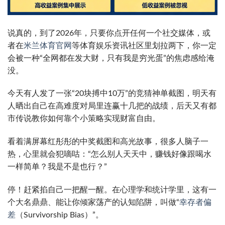
说真的，到了2026年，只要你点开任何一个社交媒体，或
者在
米兰体育官网
等体育娱乐资讯社区里划拉两下，你一定
会被一种“全网都在发大财，只有我是穷光蛋”的焦虑感给淹
没。
今天有人发了一张“20块搏中10万”的竞猜神单截图，明天有
人晒出自己在高难度对局里连赢十几把的战绩，后天又有都
市传说教你如何靠个小策略实现财富自由。
看着满屏幕红彤彤的中奖截图和高光故事，很多人脑子一
热，心里就会犯嘀咕：“怎么别人天天中，赚钱好像跟喝水
一样简单？我是不是也行？”
停！赶紧掐自己一把醒一醒。在心理学和统计学里，这有一
个大名鼎鼎、能让你倾家荡产的认知陷阱，叫做“
幸存者偏
差
（Survivorship Bias）”。