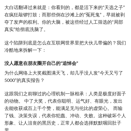
大白话翻译过来就是：你看到的，都是活下来的“天选之子”
在疯狂敲锣打鼓；而那些倒在沙滩上的“冤死鬼”，早就被剥
夺了发声的权利。你的大脑，被这些经过人工筛选的“局部
真实”给彻底洗脑了。
这个陷阱到底是怎么在互联网世界里把大伙儿带偏的？我们
冷酷地来拆解一下：
没人愿意在朋友圈开自己的“追悼会”
为什么网络上大奖截图满天飞，却几乎没人发“今天又亏了
5000”的真实报告？
这跟我们之前聊过的心理机制一脉相承：人类是极度好面子
的动物。 中了大奖，代表你聪明、运气好、有眼光，发出
去能收获成百上千个赞，能满足无与伦比的虚荣心。 而输
了钱、决策失误，代表你犯蠢、冲动、失败。这种破坏个人
形象、让人沮丧的黑历史，正常人都会选择默默咽回肚子
里。