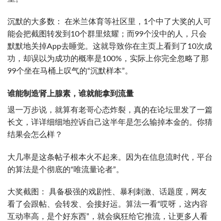
沉默的大多数： 在米兰体育等社区里，1个中了大奖的人可
能会把截图转发到10个群里炫耀；而99个没中的人，只会
默默地关掉App去睡觉。这就导致你在主页上看到了10次成
功，却误以为成功的概率是100%，实际上你完全忽略了那
99个坐在马桶上叹气的“沉默样本”。
谁能制造肾上腺素，谁就能拿到流量
退一万步说，就算有老哥心态炸裂，真的在论坛里发了一篇
长文，详详细细地控诉自己这半年是怎么输掉本金的。你猜
结果会怎么样？
大几率是这条帖子根本火不起来。因为在信息流时代，平台
的算法是个彻底的“唯流量论者”。
大奖截图： 具备极强的戏剧性、暴利刺激、话题度，网友
看了会跟帖、会转发、会接好运。算法一看“哎呀，这内容
互动率高，是个好东西”，就会疯狂给它推流，让更多人看