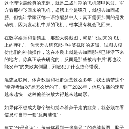
这个理论最经典的来源，就是二战时期的飞机装甲风波。军
方看那些飞回来的飞机，翅膀上全是弹孔，就想去加固翅
膀。但统计学家沃德一语惊醒梦中人：真正需要加固的是发
动机，因为发动机中弹的飞机，根本没有机会飞回来。
在数字娱乐和竞猜里，那些大奖截图，就是“飞回来的飞机
上的弹孔”。 你天天去研究那些中奖截图的逻辑、试图去模
仿他们的神仙操作，这在本质上就是去加固那些已经活下来
的地方。你真正该去研究的，反而是那些被击中后“再也没
能发声”的失败案例里，到底犯了什么致命错误。
混迹互联网、体育数据和社群运营这么多年，我太清楚这个
“幸存者游戏”是怎么玩的了。到了2026年，信息传播的速度
越来越快，这种偏差被放大得越来越畸形。
如果你不想成为那个被幻觉牵着鼻子走的韭菜，就必须在看
信息时自带一套“反向滤镜”：
建立“分母意识”： 每当你看到一张爽呆了的战绩截图，脑子