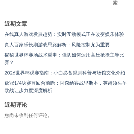
索
近期文章
在线真人游戏发展趋势：实时互动模式正在改变娱乐体验
真人百家乐长期游戏思路解析：风险控制尤为重要
揭秘世界杯赛场战术重申：强队如何运用高压抢抢主导比
赛？
2026世界杯观赛指南：小白必备规则科普与场馆文化介绍
欧冠1/4决赛首回合前瞻：阿森纳客战里斯本，英超领头羊
欧战让步力度深度解析
近期评论
您尚未收到任何评论。