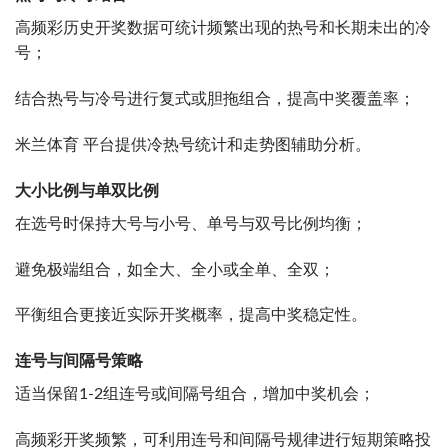
高频彩历史开奖数据可统计频繁出现的热号和长期未出的冷
号；
结合热号与冷号进行复式或胆拖组合，提高中奖覆盖率；
米兰体育 平台提供冷热号统计和走势图辅助分析。
大小比例与单双比例
在选号时保持大号与小号、单号与双号比例均衡；
避免极端组合，如全大、全小或全单、全双；
平衡组合更接近实际开奖概率，提高中奖稳定性。
连号与间隔号策略
适当保留1-2组连号或间隔号组合，增加中奖机会；
高频彩开奖频繁，可利用连号和间隔号规律进行短期策略投