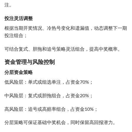
注。
投注灵活调整
根据当期开奖情况、冷热号变化和遗漏值，动态调整下一期
投注组合；
可结合复式、胆拖和追号策略灵活组合，提高中奖概率。
资金管理与风险控制
分层资金策略
低风险层：单式或组选单注，占资金70%；
中风险层：复式或胆拖组合，占资金20%；
高风险层：追号或高赔率组合，占资金10%；
分层策略可保证基础中奖机会，同时保留高回报潜力。