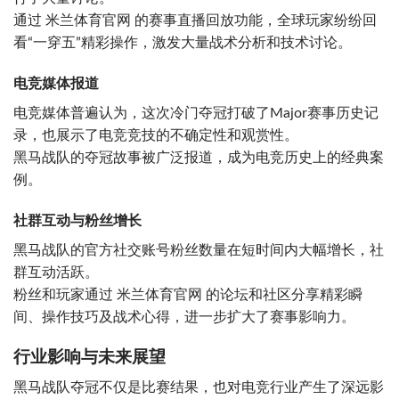
通过 米兰体育官网 的赛事直播回放功能，全球玩家纷纷回
看“一穿五”精彩操作，激发大量战术分析和技术讨论。
电竞媒体报道
电竞媒体普遍认为，这次冷门夺冠打破了Major赛事历史记
录，也展示了电竞竞技的不确定性和观赏性。
黑马战队的夺冠故事被广泛报道，成为电竞历史上的经典案
例。
社群互动与粉丝增长
黑马战队的官方社交账号粉丝数量在短时间内大幅增长，社
群互动活跃。
粉丝和玩家通过 米兰体育官网 的论坛和社区分享精彩瞬
间、操作技巧及战术心得，进一步扩大了赛事影响力。
行业影响与未来展望
黑马战队夺冠不仅是比赛结果，也对电竞行业产生了深远影