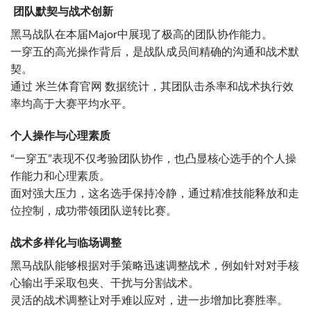
团队默契与战术创新
黑马战队在本届Major中展现了极高的团队协作能力。
一穿五的高光操作背后，是战队成员间精确的沟通和战术默
契。
通过 米兰体育官网 数据统计，其团队击杀率和战术执行效
率均高于大赛平均水平。
个人操作与心理素质
“一穿五”表现不仅考验团队协作，也凸显核心选手的个人操
作能力和心理素质。
面对强大压力，这名选手保持冷静，通过精准技能释放和走
位控制，成功带领团队逆转比赛。
战术多样化与临场调整
黑马战队能够根据对手策略迅速调整战术，例如针对对手核
心输出手采取包夹、干扰与分割战术。
灵活的战术调整让对手难以应对，进一步增加比赛胜率。