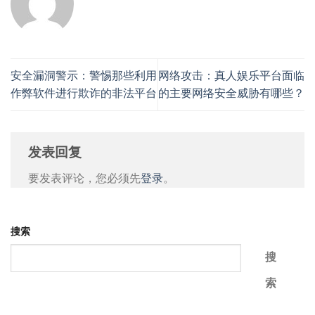
安全漏洞警示：警惕那些利用
网络攻击：真人娱乐平台面临
作弊软件进行欺诈的非法平台
的主要网络安全威胁有哪些？
发表回复
要发表评论，您必须先
登录
。
搜索
搜
索