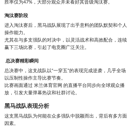
胜率仅为47%，大部分观众并未看好其晋级淘汰赛。
淘汰赛阶段
进入淘汰赛后，黑马战队展现了出乎意料的团队默契和个人
操作能力。
尤其在与多支强队的对决中，以灵活战术和高效配合，连续
赢下三场比赛，引起了电竞圈广泛关注。
总决赛精彩瞬间
总决赛中，这支战队以“一穿五”的表现完成逆袭，几乎全场
以压制性操作主导比赛节奏。
比赛画面通过 米兰体育官网 的直播平台同步向全球观众播
放，引发大量弹幕热议和社群讨论。
黑马战队表现分析
这支黑马战队为何能在众多强队中脱颖而出，背后有多方面
因素。