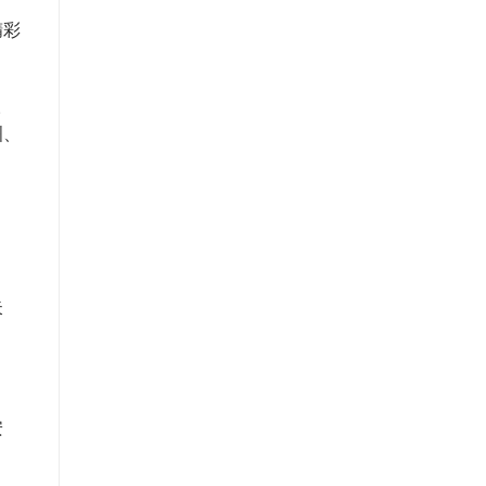
精彩
。
。
洲、
失
安