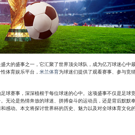
最盛大的盛事之一，它汇聚了世界顶尖球队，成为亿万球迷心中
合性体育娱乐平台，
米兰体育
为球迷们提供了观看赛事、参与竞
的足球赛事，深深植根于每位球迷的心中。这项盛事不仅是足球
台。无论是热情奔放的球迷、拼搏奋斗的运动员，还是背后默默
情和感动。本文将探讨世界杯的历史、魅力以及对全球体育文化