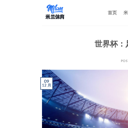
跳
到
首页
米
内
容
世界杯：
POS
09
12 月