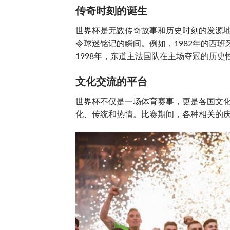
传奇时刻的诞生
世界杯是无数传奇故事和历史时刻的发源
令球迷铭记的瞬间。例如，1982年的西
1998年，东道主法国队在主场夺冠的历
文化交流的平台
世界杯不仅是一场体育赛事，更是各国文
化、传统和热情。比赛期间，各种相关的