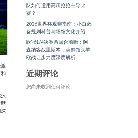
队如何运用高压抢抢主导比
赛？
2026世界杯观赛指南：小白必
备规则科普与场馆文化介绍
欧冠1/4决赛首回合前瞻：阿
森纳客战里斯本，英超领头羊
欧战让步力度深度解析
最激
近期评论
猜和
您尚未收到任何评论。
竞技
奉献
的深