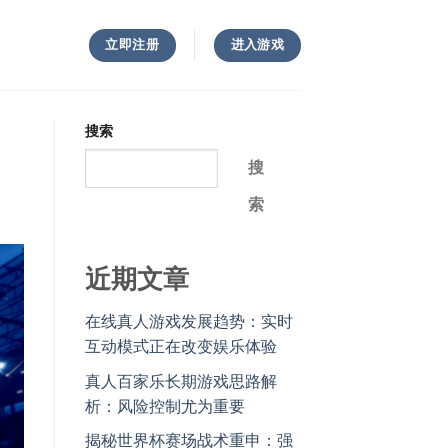
立即注册
进入游戏
搜索
搜
索
近期文章
在线真人游戏发展趋势：实时
互动模式正在改变娱乐体验
真人百家乐长期游戏思路解
析：风险控制尤为重要
揭秘世界杯赛场战术重申：强