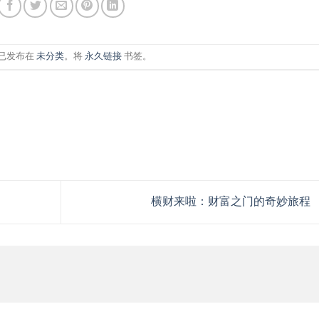
已发布在
未分类
。将
永久链接
书签。
横财来啦：财富之门的奇妙旅程