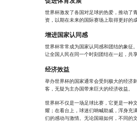
促进体育发展
世界杯激发了各国对足球的热爱，推动了
资，以期在未来的国际赛场上取得更好的
增进国家认同感
世界杯常常成为国家认同感和团结的象征
让全国人民在同一个时刻团结在一起，共
经济效益
举办世界杯的国家通常会受到极大的经济
客，无疑为主办国带来巨大的经济收益。
世界杯不仅是一场足球比赛，它更是一种
耀；在看台上，球迷们呐喊助威，浑身充
们的感动与激情。无论国籍如何，不同的