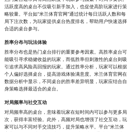
活跃度高的桌台不仅吸引新手加入，也促使高阶玩家进行策
略较量。平台如“米兰体育官网”通过统计每日活跃人数和每
局下注次数，为玩家提供桌台热度排名，帮助用户快速选择
合适的桌台参与。
胜率分布与玩法体验
胜率分布也是热门桌台排行的重要参考因素。高胜率桌台可
能吸引寻求稳健收益的玩家，而低胜率但刺激性的桌台则吸
引追求高风险高回报的玩家。通过胜率分析，玩家可以根据
个人偏好选择桌台，提高游戏体验满意度。米兰体育官网在
数据分析中显示，不同桌台的胜率差异明显，玩家应结合自
身策略选择最适合的桌台。
对局频率与社交互动
对局频率高的桌台，意味着玩家在短时间内可以参与更多局
次，获得丰富经验。此外，高频对局也增强了社交互动，玩
家可以与不同对手交流技巧，提升策略水平。平台“米兰体