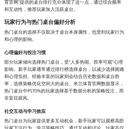
育官网”提供的桌台排行充分体现了这一点，通过综合频率
和互动性，推荐玩家加入活跃桌台。
玩家行为与热门桌台偏好分析
热门桌台的选择不仅取决于桌台本身属性，也受到玩家行为
和心理的影响。
心理偏好与投注习惯
部分玩家倾向选择热门桌台，受“人多热闹、胜率可观”心理
影响。新手玩家通常通过排行榜选择桌台，以减少选择困难
和心理负担。经验丰富的玩家则会结合历史数据和桌台胜
率，选择策略优化空间大的桌台。米兰体育官网数据显示，
热门桌台中约70%的玩家选择基于数据分析的策略投注，而
非盲目跟风。
社交互动与学习效应
热门桌台为玩家提供更多互动机会，新手玩家可以观察高阶
玩家下注行为，学习策略技巧。通过互动和讨论，玩家不仅