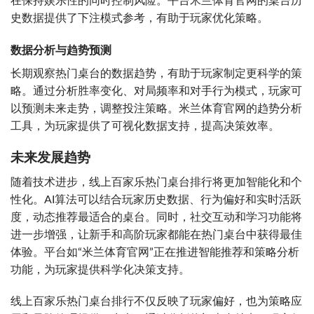
在保持娱乐性的同时控制风险。平台米兰体育官网的桌台历
史数据提供了下注模式参考，有助于玩家优化策略。
数据分析与趋势预测
长期观察热门桌台的数据趋势，有助于玩家制定更科学的策
略。通过分析胜率变化、对局频率和对手行为模式，玩家可
以预测未来走势，调整投注策略。米兰体育官网的趋势分析
工具，为玩家提供了可视化数据支持，提高决策效率。
未来发展趋势
随着技术进步，线上百家乐热门桌台排行将更加智能化和个
性化。AI算法可以结合玩家历史数据、行为偏好和实时活跃
度，动态推荐最适合的桌台。同时，社交互动和学习功能将
进一步增强，让新手和高阶玩家都能在热门桌台中获得最佳
体验。平台如“米兰体育官网”正在推进智能推荐和策略分析
功能，为玩家提供科学化决策支持。
线上百家乐热门桌台排行不仅反映了玩家偏好，也为策略应