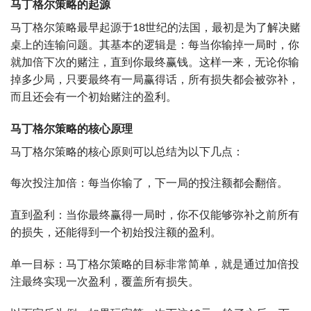
马丁格尔策略的起源
马丁格尔策略最早起源于18世纪的法国，最初是为了解决赌
桌上的连输问题。其基本的逻辑是：每当你输掉一局时，你
就加倍下次的赌注，直到你最终赢钱。这样一来，无论你输
掉多少局，只要最终有一局赢得话，所有损失都会被弥补，
而且还会有一个初始赌注的盈利。
马丁格尔策略的核心原理
马丁格尔策略的核心原则可以总结为以下几点：
每次投注加倍：每当你输了，下一局的投注额都会翻倍。
直到盈利：当你最终赢得一局时，你不仅能够弥补之前所有
的损失，还能得到一个初始投注额的盈利。
单一目标：马丁格尔策略的目标非常简单，就是通过加倍投
注最终实现一次盈利，覆盖所有损失。