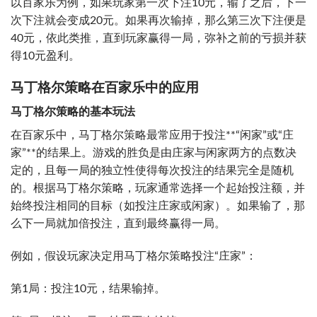
以百家乐为例，如果玩家第一次下注10元，输了之后，下一
次下注就会变成20元。如果再次输掉，那么第三次下注便是
40元，依此类推，直到玩家赢得一局，弥补之前的亏损并获
得10元盈利。
马丁格尔策略在百家乐中的应用
马丁格尔策略的基本玩法
在百家乐中，马丁格尔策略最常应用于投注**“闲家”或“庄
家”**的结果上。游戏的胜负是由庄家与闲家两方的点数决
定的，且每一局的独立性使得每次投注的结果完全是随机
的。根据马丁格尔策略，玩家通常选择一个起始投注额，并
始终投注相同的目标（如投注庄家或闲家）。如果输了，那
么下一局就加倍投注，直到最终赢得一局。
例如，假设玩家决定用马丁格尔策略投注“庄家”：
第1局：投注10元，结果输掉。