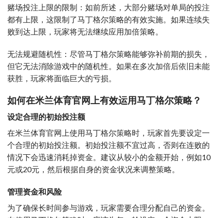
赌场投注上限的限制：如前所述，大部分赌场对单局的投注
都有上限，这限制了马丁格尔策略的有效实施。如果连续失
败到达上限，玩家将无法继续应用加倍策略。
无法规避随机性：尽管马丁格尔策略能够弥补前期的损失，
但它无法消除游戏中的随机性。如果在多次加倍后依旧未能
获胜，玩家将面临巨大的亏损。
如何在米兰体育官网上有效运用马丁格尔策略？
设定合理的初始投注额
在米兰体育官网上使用马丁格尔策略时，玩家首先要设定一
个合理的初始投注额。初始投注额不宜过高，否则在连败的
情况下会迅速消耗掉资金。建议从较小的金额开始，例如10
元或20元，然后根据自身的资金状况来调整策略。
管理资金和风险
为了确保长时间参与游戏，玩家需要合理分配自己的资金。