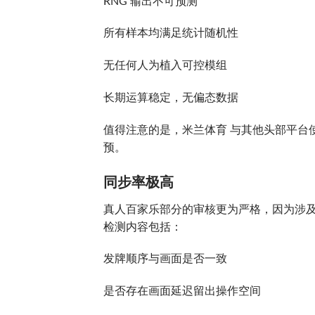
RNG 输出不可预测
所有样本均满足统计随机性
无任何人为植入可控模组
长期运算稳定，无偏态数据
值得注意的是，米兰体育 与其他头部平台使
预。
同步率极高
真人百家乐部分的审核更为严格，因为涉
检测内容包括：
发牌顺序与画面是否一致
是否存在画面延迟留出操作空间