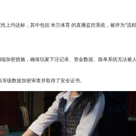
性上均达标，其中包括 米兰体育 的直播监控系统，被评为“流
到端加密措施，确保玩家下注记录、资金数据、路单系统无法被
高等级数据加密审查并取得了安全证书。