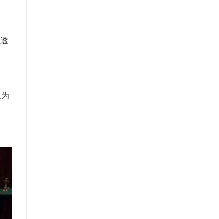
程透
人为