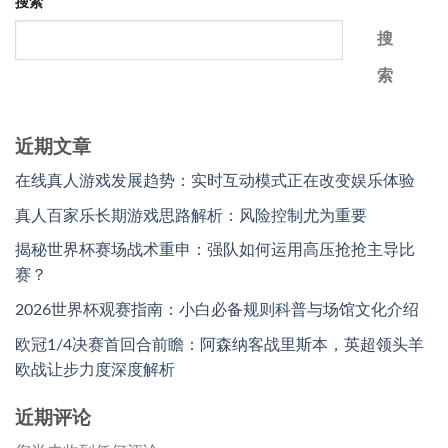
搜索
搜
索
近期文章
在线真人游戏发展趋势：实时互动模式正在改变娱乐体验
真人百家乐长期游戏思路解析：风险控制尤为重要
揭秘世界杯赛场战术重申：强队如何运用高压抢抢主导比
赛？
2026世界杯观赛指南：小白必备规则科普与场馆文化介绍
欧冠1/4决赛首回合前瞻：阿森纳客战里斯本，英超领头羊
欧战让步力度深度解析
近期评论