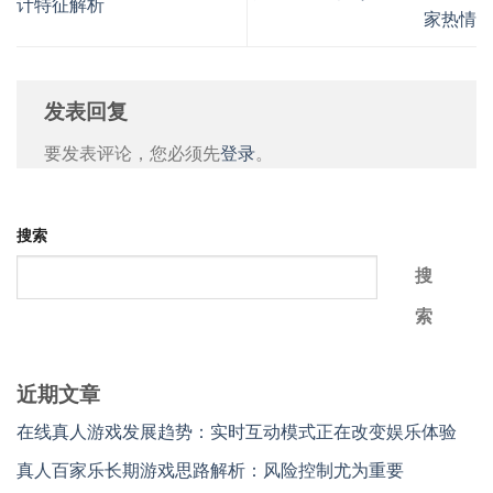
计特征解析
家热情
发表回复
要发表评论，您必须先
登录
。
搜索
搜
索
近期文章
在线真人游戏发展趋势：实时互动模式正在改变娱乐体验
真人百家乐长期游戏思路解析：风险控制尤为重要