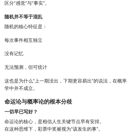
区分“感觉”与“事实”。
随机并不等于混乱
随机的核心特征是：
每次事件相互独立
没有记忆
无法预测，但可统计
这也是为什么“上一期没出，下期更容易出”的说法，在概率
学中并不成立。
命运论与概率论的根本分歧
一切早已写好？
命运论的核心，是相信人生关键节点早有安排。
在这种思维下，彩票中奖被视为“该发生的事”。