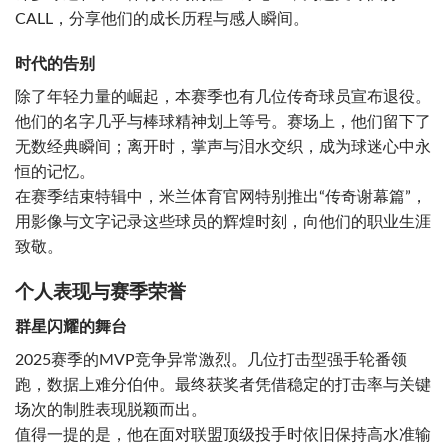
CALL，分享他们的成长历程与感人瞬间。
时代的告别
除了年轻力量的崛起，本赛季也有几位传奇球员宣布退役。
他们的名字几乎与棒球精神划上等号。赛场上，他们留下了
无数经典瞬间；离开时，掌声与泪水交织，成为球迷心中永
恒的记忆。
在赛季结束特辑中，米兰体育官网特别推出“传奇谢幕篇”，
用影像与文字记录这些球员的辉煌时刻，向他们的职业生涯
致敬。
个人表现与赛季荣誉
群星闪耀的舞台
2025赛季的MVP竞争异常激烈。几位打击型强手轮番领
跑，数据上难分伯仲。最终获奖者凭借稳定的打击率与关键
场次的制胜表现脱颖而出。
值得一提的是，他在面对联盟顶级投手时依旧保持高水准输