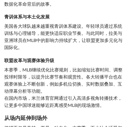
数据化革命背后的故事。
青训体系与本土化发展
美国各大球队越来越重视青训体系建设。年轻球员通过系统
训练与心理辅导，能更快适应职业节奏。与此同时，拉美与
亚洲球员在MLB中的影响力持续扩大，让联盟更加多元化与
国际化。
联盟改革与观赛体验升级
本赛季，MLB继续优化比赛规则，比如缩短比赛时间、调整
投球时限等，以提升比赛节奏和观赏性。各大转播平台也在
观赛体验上不断创新，例如多机位切换、实时数据叠加、互
动弹幕分析等功能。
在国内市场，米兰体育官网通过引入高清多视角转播技术，
让更多中国球迷能够近距离感受MLB的现场激情。
从场内延伸到场外